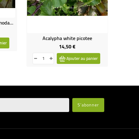
Pavonia - Anisodontea hypomodarum
Acalypha white picotee
nier
14,50 €
Prix
Ajouter au panier