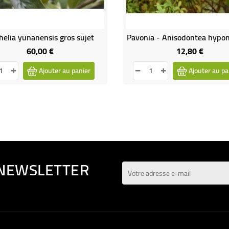
helia yunanensis gros sujet
60,00 €
12,80 €
Prix
Prix
Ajouter au panier
Ajouter au pa
 NEWSLETTER