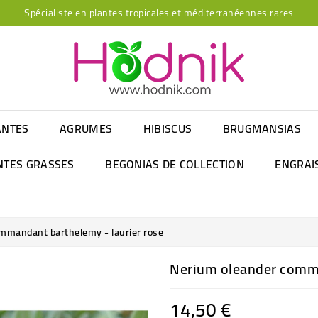
Spécialiste en plantes tropicales et méditerranéennes rares
ANTES
AGRUMES
HIBISCUS
BRUGMANSIAS
NTES GRASSES
BEGONIAS DE COLLECTION
ENGRAI
mmandant barthelemy - laurier rose
Nerium oleander comma
14,50 €