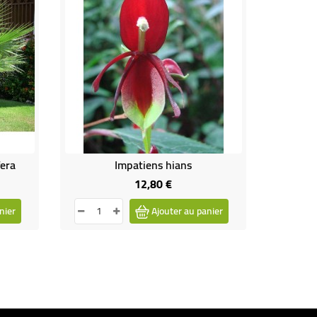
fera
Impatiens hians
12,80 €
Prix
nier
Ajouter au panier