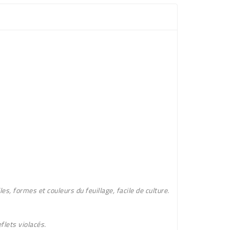
e
es, formes et couleurs du feuillage, facile de culture.
flets violacé
s.