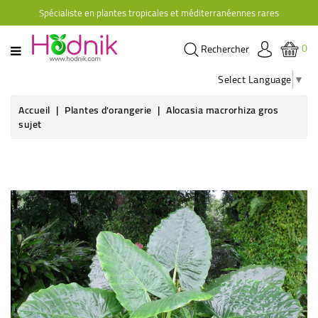
Spécialiste en plantes tropicales et méditerranéennes rares
CATÉGORIE
0
Rechercher
PLANTES
D'ORANGERIE
Select Language
▼
PLANTES
Accueil
Plantes d'orangerie
Alocasia macrorhiza gros
GRIMPANTES
sujet
AGRUMES
HIBISCUS
BRUGMANSIAS
PLANTES
RUSTIQUES
PLANTES
RETOMBANTES
CACTÉES