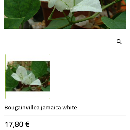
-
PLANTES
GRASSES
BEGONIAS
DE
COLLECTION
search
ENGRAIS
OFFRES
SPÉCIALES
PLANTES
PARFUMÉES
Bougainvillea jamaica white
17,80 €