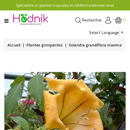
Spécialiste en plantes tropicales et méditerranéennes rares
CATÉGORIE
0
Rechercher
PLANTES
D'ORANGERIE
Select Language
▼
PLANTES
Accueil
Plantes grimpantes
Solandra grandiflora maxima
GRIMPANTES
AGRUMES
HIBISCUS
BRUGMANSIAS
PLANTES
RUSTIQUES
PLANTES
RETOMBANTES
CACTÉES