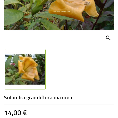
-
PLANTES
GRASSES
BEGONIAS
DE
COLLECTION
search
ENGRAIS
OFFRES
SPÉCIALES
PLANTES
PARFUMÉES
Solandra grandiflora maxima
14,00 €