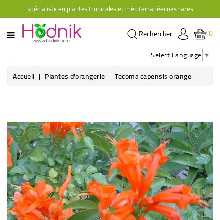
Spécialiste en plantes tropicales et méditerranéennes rares
CATÉGORIE
0
Rechercher
PLANTES
D'ORANGERIE
Select Language
▼
PLANTES
Accueil
Plantes d'orangerie
Tecoma capensis orange
GRIMPANTES
AGRUMES
HIBISCUS
BRUGMANSIAS
PLANTES
RUSTIQUES
PLANTES
RETOMBANTES
CACTÉES