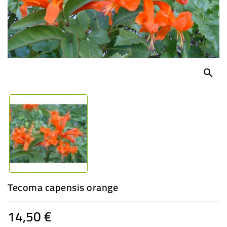
-
PLANTES
GRASSES
BEGONIAS
DE
COLLECTION
search
ENGRAIS
OFFRES
SPÉCIALES
PLANTES
PARFUMÉES
Tecoma capensis orange
14,50 €