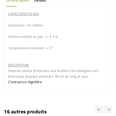
La description
Détails
CARACTERISTIQUES
Exposition
: mi-ombre
Hauteur adulte en pot
: 2 à 3 m
Température minimum
: + 5°
DESCRIPTION
Superbe plante d'intérieur aux
feuilles très allongées
vert
émeraude
pouvant atteindre
30 cm de long et plus
Croissance régulière
16 autres produits