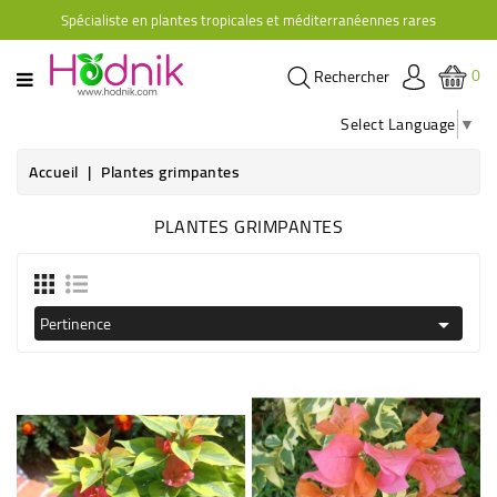
Spécialiste en plantes tropicales et méditerranéennes rares
CATÉGORIE
0
Rechercher
PLANTES
D'ORANGERIE
Select Language
▼
PLANTES
Accueil
Plantes grimpantes
GRIMPANTES
AGRUMES
PLANTES GRIMPANTES
HIBISCUS
BRUGMANSIAS
Pertinence

PLANTES
RUSTIQUES
PLANTES
RETOMBANTES
CACTÉES