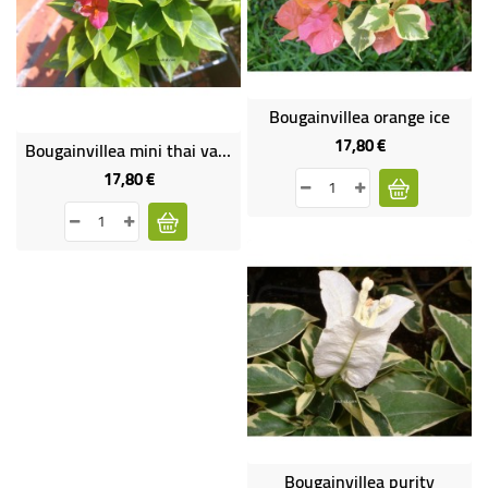
-
PLANTES
GRASSES
BEGONIAS
Bougainvillea orange ice
DE
17,80 €
Prix
Bougainvillea mini thai variegata
COLLECTION
17,80 €
Prix
ENGRAIS
OFFRES
SPÉCIALES
PLANTES
PARFUMÉES
Bougainvillea purity