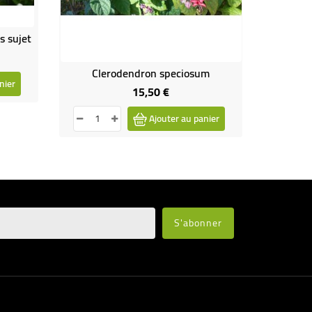
s sujet
H
Clerodendron speciosum
nier
15,50 €
Prix
Ajouter au panier