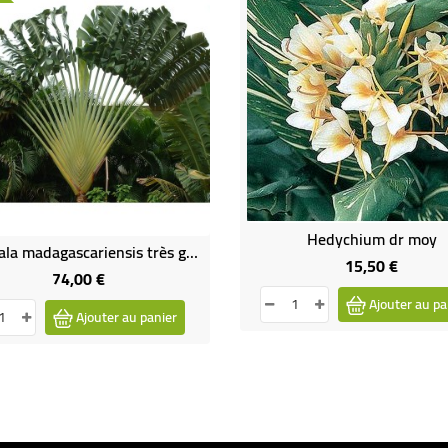
Hedychium dr moy
Ravenala madagascariensis très gros sujet
15,50 €
Prix
74,00 €
Prix
Ajouter au pa
Ajouter au panier