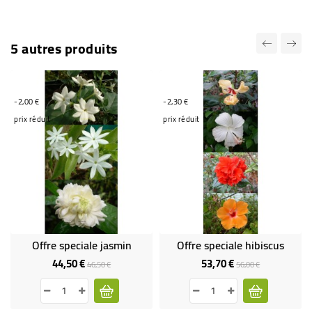
5 autres produits
-2,00 €
-2,30 €
prix réduit
prix réduit
Offre speciale jasmin
Offre speciale hibiscus
44,50 €
53,70 €
Prix
Prix
Prix
Prix
46,50 €
56,00 €
de
de
base
base