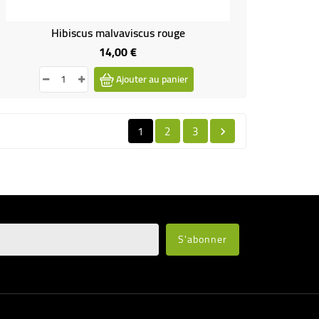
Hibiscus malvaviscus rouge
14,00 €
Prix
Ajouter au panier
1
2
3
