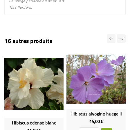
Feuillage
panaché blanc et vert
Très florifère.
16 autres produits
Hibiscus alyogine huegelli
14,00 €
Prix
Hibiscus odense blanc