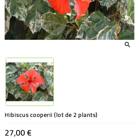
-
PLANTES
GRASSES
BEGONIAS
DE
COLLECTION
search
ENGRAIS
OFFRES
SPÉCIALES
PLANTES
PARFUMÉES
Hibiscus cooperii (lot de 2 plants)
27,00 €