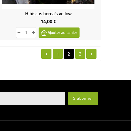
Hibiscus borea's yellow
14,00 €
Prix
Ajouter au panier
1
2
3

